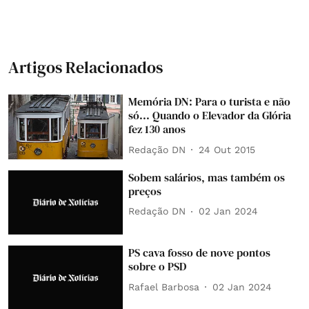
Artigos Relacionados
Memória DN: Para o turista e não
só... Quando o Elevador da Glória
fez 130 anos
Redação DN
24 Out 2015
Sobem salários, mas também os
preços
Redação DN
02 Jan 2024
PS cava fosso de nove pontos
sobre o PSD
Rafael Barbosa
02 Jan 2024