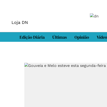
Loja DN
Edição Diária
Últimas
Opinião
Víde