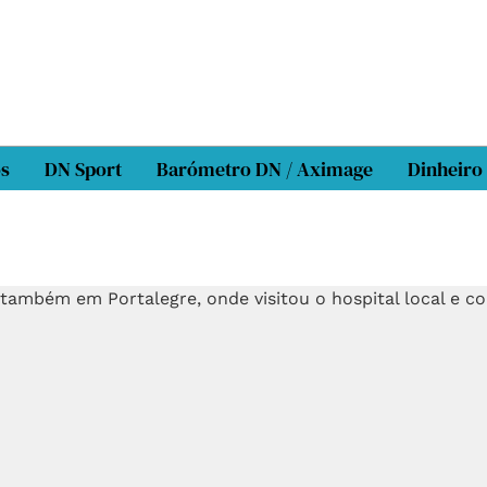
os
DN Sport
Barómetro DN / Aximage
Dinheiro