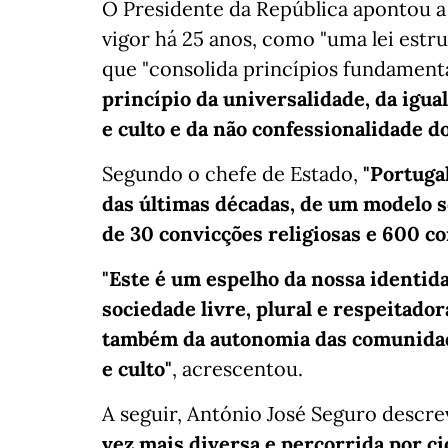
O Presidente da República apontou a
vigor há 25 anos, como "uma lei estr
que "consolida princípios fundament
princípio da universalidade, da igual
e culto e da não confessionalidade do
Segundo o chefe de Estado,
"Portuga
das últimas décadas, de um modelo s
de 30 convicções religiosas e 600 c
"Este é um espelho da nossa identid
sociedade livre, plural e respeitado
também da autonomia das comunidade
e culto"
, acrescentou.
A seguir, António José Seguro descr
vez mais diversa e percorrida por 