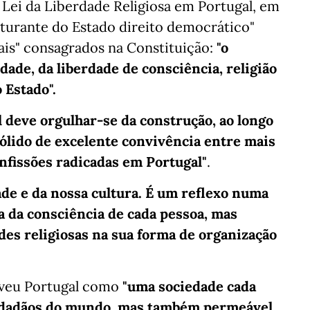
 Lei da Liberdade Religiosa em Portugal, em
uturante do Estado direito democrático"
ais" consagrados na Constituição:
"o
dade, da liberdade de consciência, religião
 Estado".
l deve orgulhar-se da construção, ao longo
ólido de excelente convivência entre mais
onfissões radicadas em Portugal"
.
ade e da nossa cultura. É um reflexo numa
ra da consciência de cada pessoa, mas
s religiosas na sua forma de organização
eveu Portugal como
"uma sociedade cada
cidadãos do mundo, mas também permeável