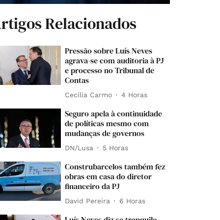
rtigos Relacionados
Pressão sobre Luís Neves
agrava-se com auditoria à PJ
e processo no Tribunal de
Contas
Cecília Carmo
4 Horas
Seguro apela à continuidade
de políticas mesmo com
mudanças de governos
DN/Lusa
5 Horas
Construbarcelos também fez
obras em casa do diretor
financeiro da PJ
David Pereira
6 Horas
Luís Neves diz-se tranquilo