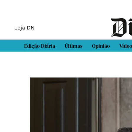
Loja DN
Edição Diária
Últimas
Opinião
Víde