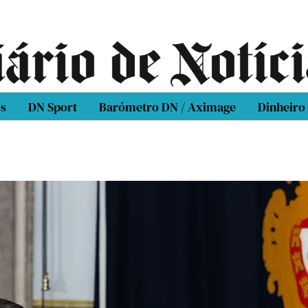
os
DN Sport
Barómetro DN / Aximage
Dinheiro