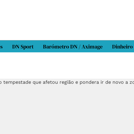
os
DN Sport
Barómetro DN / Aximage
Dinheiro