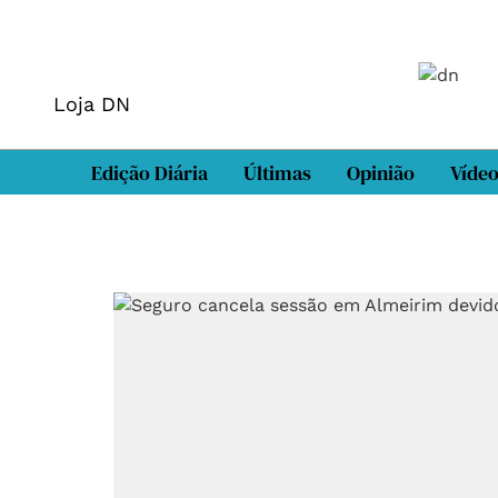
Loja DN
Edição Diária
Últimas
Opinião
Víde