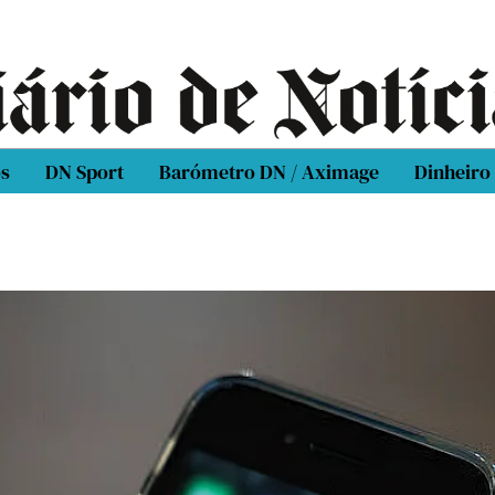
os
DN Sport
Barómetro DN / Aximage
Dinheiro