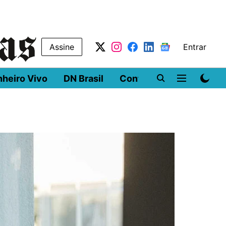
Assine
Entrar
nheiro Vivo
DN Brasil
Conferências
DN LA