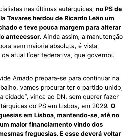
ialistas nas últimas autárquicas,
no PS de
rla Tavares herdou de Ricardo Leão um
fechado e teve pouca margem para alterar
lo antecessor.
Ainda assim, a manutenção
ora sem maioria absoluta, é vista
da atual líder federativa, que governou
vide Amado prepara-se para continuar na
balho, vamos procurar ter o partido unido,
 a cidade”, vinca ao DN, sem querer fazer
autárquicas do PS em Lisboa, em 2029.
O
eguesias em Lisboa, mantendo-se, até no
r um maior financiamento vindo dos
esmas freguesias. E esse deverá voltar