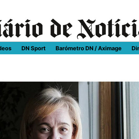
deos
DN Sport
Barómetro DN / Aximage
Di