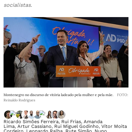
socialistas.
Montenegro no discurso de vitória ladeado pela mulher e pela mãe.
FOTO:
Reinaldo Rodrigues
Ricardo Simões Ferreira
,
Rui Frias
,
Amanda
Lima
,
Artur Cassiano
,
Rui Miguel Godinho
,
Vítor Moita
Cordeiro
,
Leonardo Ralha
,
Rute Simão
,
Nuno