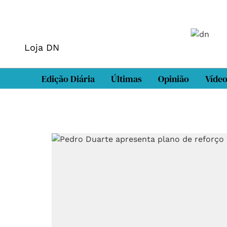
Loja DN
Edição Diária
Últimas
Opinião
Víde