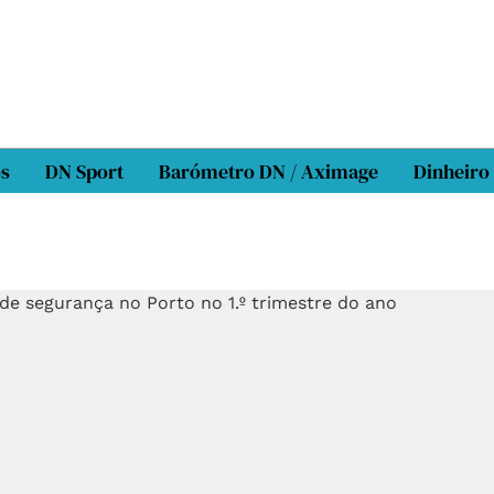
os
DN Sport
Barómetro DN / Aximage
Dinheiro