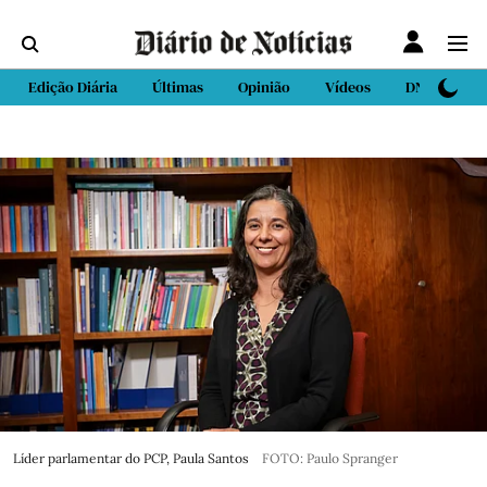
Edição Diária
Últimas
Opinião
Vídeos
DN Sport
Líder parlamentar do PCP, Paula Santos
FOTO: Paulo Spranger