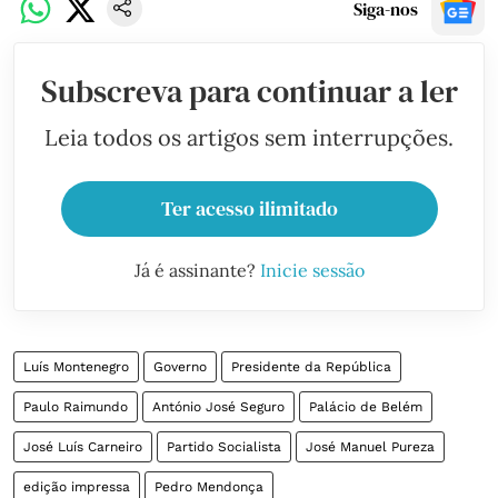
Siga-nos
Subscreva para continuar a ler
Leia todos os artigos sem interrupções.
Ter acesso ilimitado
Já é assinante?
Inicie sessão
Luís Montenegro
Governo
Presidente da República
Paulo Raimundo
António José Seguro
Palácio de Belém
José Luís Carneiro
Partido Socialista
José Manuel Pureza
edição impressa
Pedro Mendonça