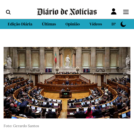
Edição Diária
Últimas
Opinião
Vídeos
DN Sport
Foto: Gerardo Santos