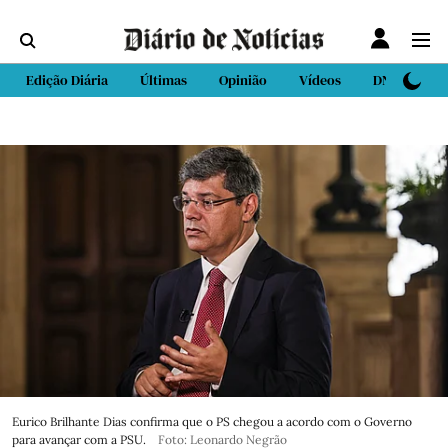
Edição Diária
Últimas
Opinião
Vídeos
DN Sport
Eurico Brilhante Dias confirma que o PS chegou a acordo com o Governo
para avançar com a PSU.
Foto: Leonardo Negrão