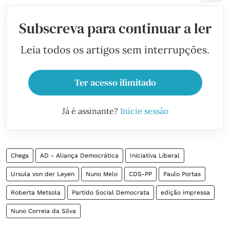
Subscreva para continuar a ler
Leia todos os artigos sem interrupções.
Ter acesso ilimitado
Já é assinante?
Inicie sessão
Chega
AD - Aliança Democrática
Iniciativa Liberal
Ursula von der Leyen
Nuno Melo
CDS-PP
Paulo Portas
Roberta Metsola
Partido Social Democrata
edição impressa
Nuno Correia da Silva