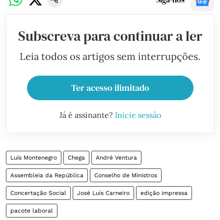
Subscreva para continuar a ler
Leia todos os artigos sem interrupções.
Ter acesso ilimitado
Já é assinante?
Inicie sessão
Luís Montenegro
Chega
André Ventura
Assembleia da República
Conselho de Ministros
Concertação Social
José Luís Carneiro
edição impressa
pacote laboral