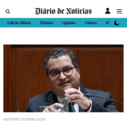
Edição Diária
Últimas
Opinião
Vídeos
DN Sport
ANTÓNIO COTRIM/LUSA