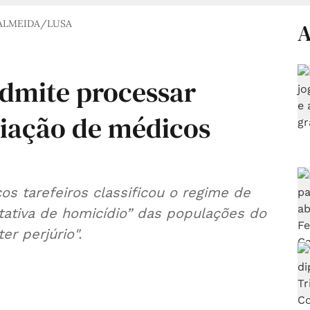
ALMEIDA/LUSA
A
admite processar
ciação de médicos
s tarefeiros classificou o regime de
ativa de homicídio” das populações do
er perjúrio".