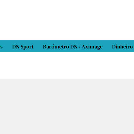
os
DN Sport
Barómetro DN / Aximage
Dinheiro