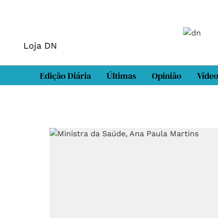
Loja DN
Edição Diária
Últimas
Opinião
Víde