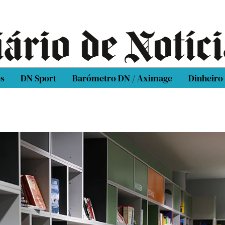
os
DN Sport
Barómetro DN / Aximage
Dinheiro