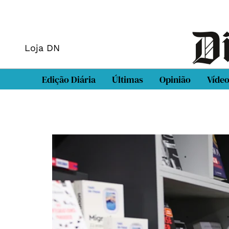
Loja DN
Edição Diária
Últimas
Opinião
Víde