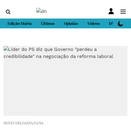
Edição Diária
Últimas
Opinião
Vídeos
DN Sport
HUGO DELGADO/LUSA