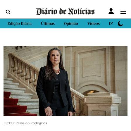
Edição Diária
Últimas
Opinião
Vídeos
DN Sport
FOTO: Reinaldo Rodrigues