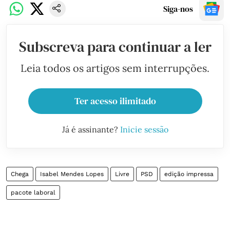
Siga-nos
Subscreva para continuar a ler
Leia todos os artigos sem interrupções.
Ter acesso ilimitado
Já é assinante?
Inicie sessão
Chega
Isabel Mendes Lopes
Livre
PSD
edição impressa
pacote laboral