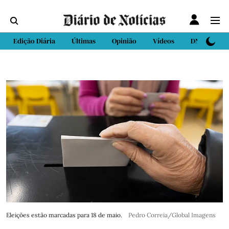
Edição Diária
Últimas
Opinião
Vídeos
DN Sport
Eleições estão marcadas para 18 de maio.
Pedro Correia/Global Imagens