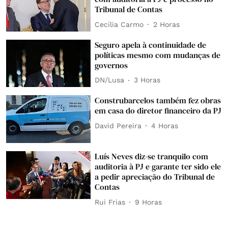
Tribunal de Contas
Cecília Carmo
2 Horas
Seguro apela à continuidade de
políticas mesmo com mudanças de
governos
DN/Lusa
3 Horas
Construbarcelos também fez obras
em casa do diretor financeiro da PJ
David Pereira
4 Horas
Luís Neves diz-se tranquilo com
auditoria à PJ e garante ter sido ele
a pedir apreciação do Tribunal de
Contas
Rui Frias
9 Horas