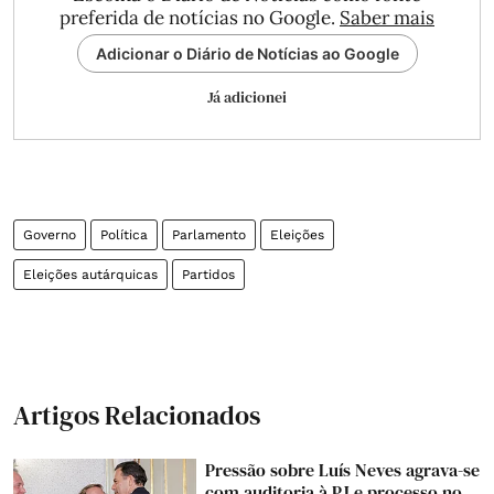
preferida de notícias no Google.
Saber mais
Adicionar o Diário de Notícias ao Google
Já adicionei
Governo
Política
Parlamento
Eleições
Eleições autárquicas
Partidos
Artigos Relacionados
Pressão sobre Luís Neves agrava-se
com auditoria à PJ e processo no