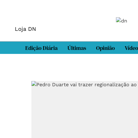
Loja DN
Edição Diária
Últimas
Opinião
Víde