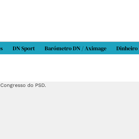
os
DN Sport
Barómetro DN / Aximage
Dinheiro