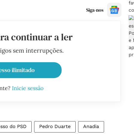
Siga-nos
ra continuar a ler
tigos sem interrupções.
esso ilimitado
ante?
Inicie sessão
sso do PSD
Pedro Duarte
Anadia