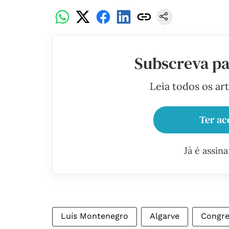
Subscreva pa
Leia todos os ar
Ter ac
Já é assin
Luís Montenegro
Algarve
Congre