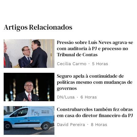
Artigos Relacionados
Pressão sobre Luís Neves agrava-se
com auditoria à PJ e processo no
Tribunal de Contas
Cecília Carmo
5 Horas
Seguro apela à continuidade de
políticas mesmo com mudanças de
governos
DN/Lusa
6 Horas
Construbarcelos também fez obras
em casa do diretor financeiro da PJ
David Pereira
8 Horas