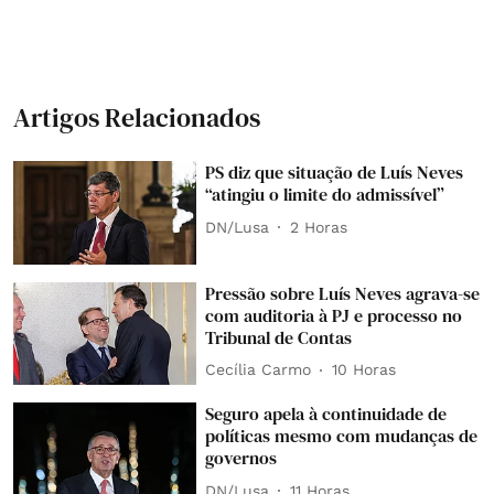
Artigos Relacionados
PS diz que situação de Luís Neves
“atingiu o limite do admissível”
DN/Lusa
2 Horas
Pressão sobre Luís Neves agrava-se
com auditoria à PJ e processo no
Tribunal de Contas
Cecília Carmo
10 Horas
Seguro apela à continuidade de
políticas mesmo com mudanças de
governos
DN/Lusa
11 Horas