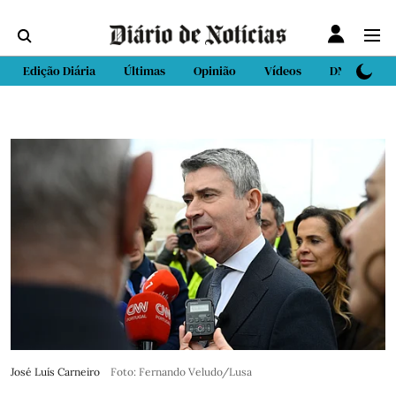
Edição Diária
Últimas
Opinião
Vídeos
DN Sport
José Luís Carneiro
Foto: Fernando Veludo/Lusa