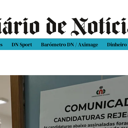
os
DN Sport
Barómetro DN / Aximage
Dinheiro