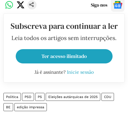
Siga-nos
Subscreva para continuar a ler
Leia todos os artigos sem interrupções.
Ter acesso ilimitado
Já é assinante?
Inicie sessão
Política
PSD
PS
Eleições autárquicas de 2025
CDU
BE
edição impressa