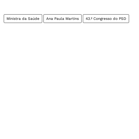
Ministra da Saúde
Ana Paula Martins
43.º Congresso do PSD