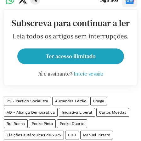
Subscreva para continuar a ler
Leia todos os artigos sem interrupções.
Ter acesso ilimitado
Já é assinante?
Inicie sessão
PS - Partido Socialista
Alexandra Leitão
Chega
AD - Aliança Democrática
Iniciativa Liberal
Carlos Moedas
Rui Rocha
Pedro Pinto
Pedro Duarte
Eleições autárquicas de 2025
CDU
Manuel Pizarro