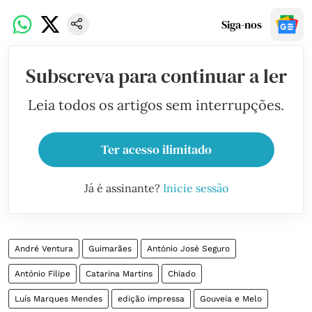
Siga-nos
Subscreva para continuar a ler
Leia todos os artigos sem interrupções.
Ter acesso ilimitado
Já é assinante?
Inicie sessão
André Ventura
Guimarães
António José Seguro
António Filipe
Catarina Martins
Chiado
Luís Marques Mendes
edição impressa
Gouveia e Melo