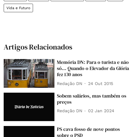
Vida e Futuro
Artigos Relacionados
Memória DN: Para o turista e não
só... Quando o Elevador da Glória
fez 130 anos
Redação DN
24 Out 2015
Sobem salários, mas também os
preços
Redação DN
02 Jan 2024
PS cava fosso de nove pontos
sobre o PSD