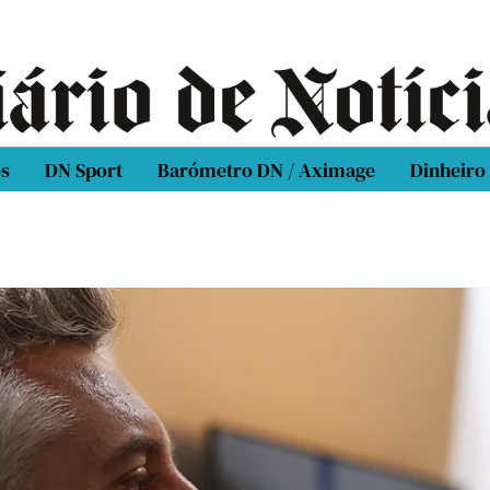
os
DN Sport
Barómetro DN / Aximage
Dinheiro