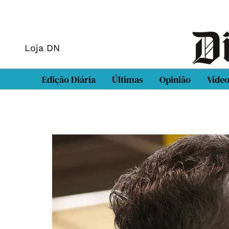
Loja DN
Edição Diária
Últimas
Opinião
Víde