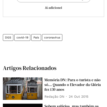
Já adicionei
DGS
covid-19
País
coronavírus
Artigos Relacionados
Memória DN: Para o turista e não
só... Quando o Elevador da Glória
fez 130 anos
Redação DN
24 Out 2015
Sobem salários, mas também os