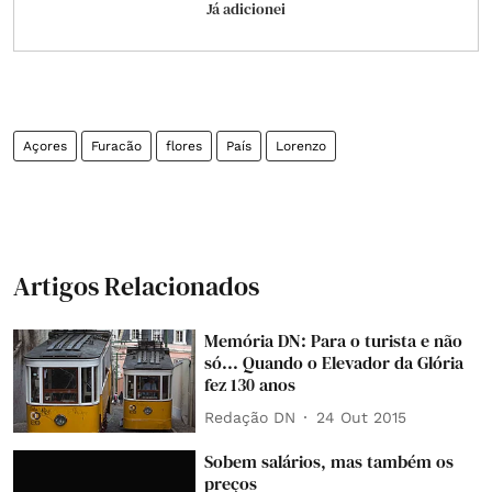
Já adicionei
Açores
Furacão
flores
País
Lorenzo
Artigos Relacionados
Memória DN: Para o turista e não
só... Quando o Elevador da Glória
fez 130 anos
Redação DN
24 Out 2015
Sobem salários, mas também os
preços