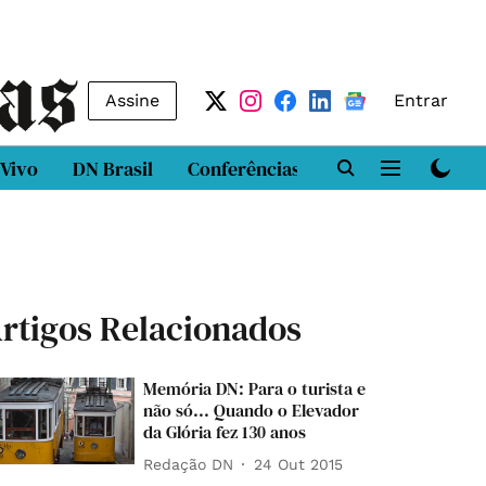
Assine
Entrar
 Vivo
DN Brasil
Conferências
DN LAB
Class
rtigos Relacionados
Memória DN: Para o turista e
não só... Quando o Elevador
da Glória fez 130 anos
Redação DN
24 Out 2015