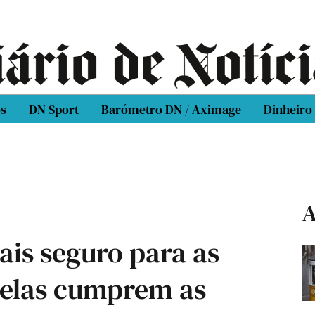
os
DN Sport
Barómetro DN / Aximage
Dinheiro
A
mais seguro para as
i elas cumprem as