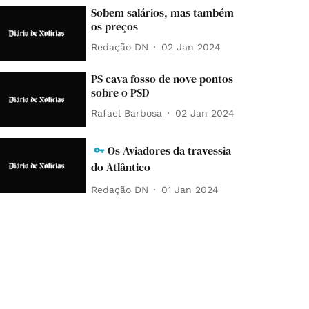
Sobem salários, mas também
os preços
Redação DN
02 Jan 2024
PS cava fosso de nove pontos
sobre o PSD
Rafael Barbosa
02 Jan 2024
Os Aviadores da travessia
do Atlântico
Redação DN
01 Jan 2024