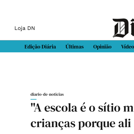
Loja DN
Edição Diária
Últimas
Opinião
Víde
diario-de-noticias
"A escola é o sítio 
crianças porque al