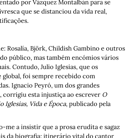
inventado por Vázquez Montalbán para se
vresca que se distanciou da vida real,
tificações.
e: Rosalía, Björk, Childish Gambino e outros
 do público, mas também encómios vários
is. Contudo, Julio Iglesias, que os
 global, foi sempre recebido com
adas. Ignacio Peyró, um dos grandes
corrigiu esta injustiça ao escrever
O
 Iglesias, Vida e Época
, publicado pela
to-me a insistir que a prosa erudita e sagaz
da biografia: itinerário vital do cantor