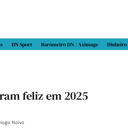
os
DN Sport
Barómetro DN / Aximage
Dinheiro
ram feliz em 2025