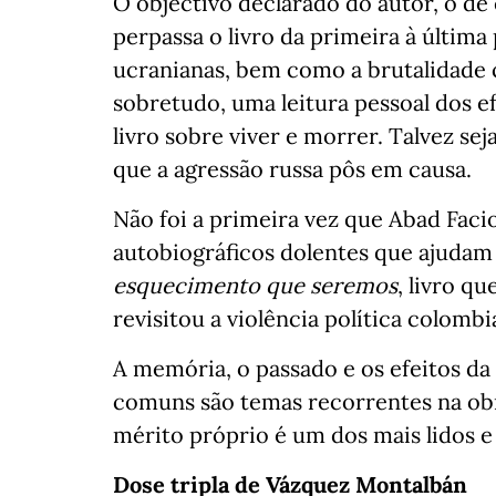
O objectivo declarado do autor, o de
perpassa o livro da primeira à última
ucranianas, bem como a brutalidade c
sobretudo, uma leitura pessoal dos ef
livro sobre viver e morrer. Talvez s
que a agressão russa pôs em causa.
Não foi a primeira vez que Abad Faci
autobiográficos dolentes que ajudam
esquecimento que seremos
, livro q
revisitou a violência política colomb
A memória, o passado e os efeitos da 
comuns são temas recorrentes na obr
mérito próprio é um dos mais lidos e
Dose tripla de Vázquez Montalbán