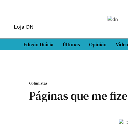
Loja DN
Edição Diária
Últimas
Opinião
Víde
Colunistas
Páginas que me fize