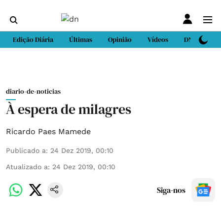
Edição Diária
Últimas
Opinião
Vídeos
DN Sport
diario-de-noticias
À espera de milagres
Ricardo Paes Mamede
Publicado a
:
24 Dez 2019, 00:10
Atualizado a
:
24 Dez 2019, 00:10
Siga-nos