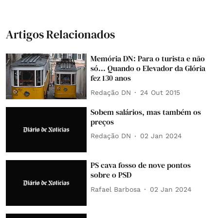
Artigos Relacionados
Memória DN: Para o turista e não
só... Quando o Elevador da Glória
fez 130 anos
Redação DN
24 Out 2015
Sobem salários, mas também os
preços
Redação DN
02 Jan 2024
PS cava fosso de nove pontos
sobre o PSD
Rafael Barbosa
02 Jan 2024