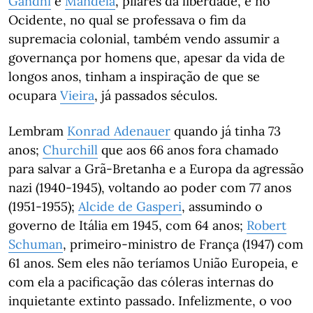
Gandhi
e
Mandela
, pilares da liberdade, e no
Ocidente, no qual se professava o fim da
supremacia colonial, também vendo assumir a
governança por homens que, apesar da vida de
longos anos, tinham a inspiração de que se
ocupara
Vieira
, já passados séculos.
Lembram
Konrad Adenauer
quando já tinha 73
anos;
Churchill
que aos 66 anos fora chamado
para salvar a Grã-Bretanha e a Europa da agressão
nazi (1940-1945), voltando ao poder com 77 anos
(1951-1955);
Alcide de Gasperi
, assumindo o
governo de Itália em 1945, com 64 anos;
Robert
Schuman
, primeiro-ministro de França (1947) com
61 anos. Sem eles não teríamos União Europeia, e
com ela a pacificação das cóleras internas do
inquietante extinto passado. Infelizmente, o voo