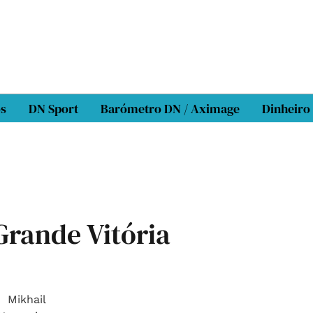
os
DN Sport
Barómetro DN / Aximage
Dinheiro
rande Vitória