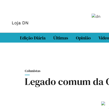
Loja DN
Edição Diária
Últimas
Opinião
Víde
Colunistas
Legado comum da G