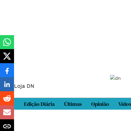
Loja DN
Edição Diária
Últimas
Opinião
Víde