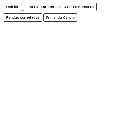
Opinião
Tribunal Europeu dos Direitos Humanos
Rendas congeladas
Fernanda Câncio