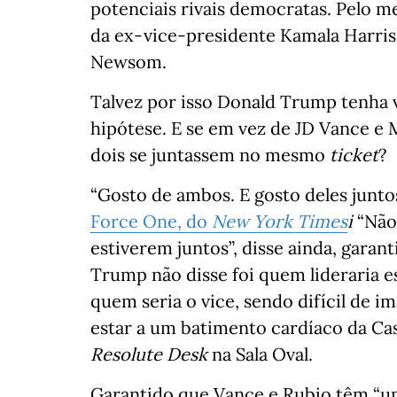
potenciais rivais democratas. Pelo m
da ex-vice-presidente Kamala Harris 
Newsom.
Talvez por isso Donald Trump tenha 
hipótese. E se em vez de JD Vance e 
dois se juntassem no mesmo
ticket
?
“Gosto de ambos. E gosto deles juntos
Force One, do
New York Times
i
“Não 
estiverem juntos”, disse ainda, garan
Trump não disse foi quem lideraria es
quem seria o vice, sendo difícil de i
estar a um batimento cardíaco da Ca
Resolute Desk
na Sala Oval.
Garantido que Vance e Rubio têm “um