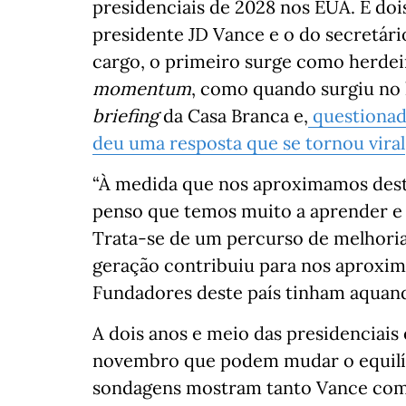
presidenciais de 2028 nos EUA. E do
presidente JD Vance e o do secretári
cargo, o primeiro surge como herdei
momentum
, como quando surgiu no 
briefing
da Casa Branca e,
questionado
deu uma resposta que se tornou viral
“À medida que nos aproximamos deste
penso que temos muito a aprender e d
Trata-se de um percurso de melhoria
geração contribuiu para nos aproxima
Fundadores deste país tinham aquando
A dois anos e meio das presidenciais
novembro que podem mudar o equilí
sondagens mostram tanto Vance como