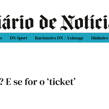
os
DN Sport
Barómetro DN / Aximage
Dinheiro
E se for o ‘ticket’