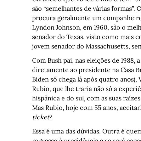
são “semelhantes de várias formas”
procura geralmente um companheiro 
Lyndon Johnson, em 1960, são o melh
senador do Texas, visto como mais co
jovem senador do Massachusetts, send
Com Bush pai, nas eleições de 1988, a
diretamente ao presidente na Casa Br
Biden só chega lá após quatro anos),
Rubio, que lhe traria não só a exper
hispânica e do sul, com as suas raízes
Mas Rubio, hoje com 55 anos, aceitari
ticket
?
Essa é uma das dúvidas. Outra é que
regresso à presidência e se será cap