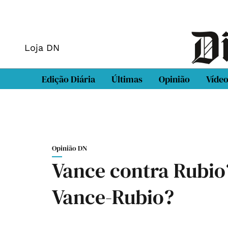
Loja DN
Edição Diária
Últimas
Opinião
Víde
Opinião DN
Vance contra Rubio? 
Vance-Rubio?