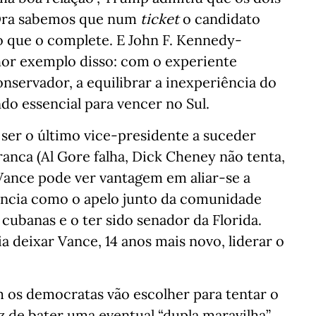
. Ora sabemos que num
ticket
o candidato
que o complete. E John F. Kennedy-
or exemplo disso: com o experiente
nservador, a equilibrar a inexperiência do
o essencial para vencer no Sul.
 ser o último vice-presidente a suceder
anca (Al Gore falha, Dick Cheney não tenta,
 Vance pode ver vantagem em aliar-se a
iência como o apelo junto da comunidade
 cubanas e o ter sido senador da Florida.
a deixar Vance, 14 anos mais novo, liderar o
m os democratas vão escolher para tentar o
az de bater uma eventual “dupla maravilha”