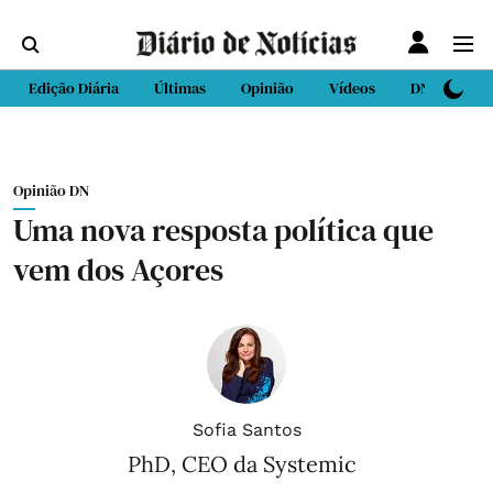
Edição Diária
Últimas
Opinião
Vídeos
DN Sport
Opinião DN
Uma nova resposta política que
vem dos Açores
Sofia Santos
PhD, CEO da Systemic