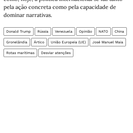
pela ação concreta como pela capacidade de
dominar narrativas.
Donald Trump
Rússia
Venezuela
Opinião
NATO
China
Gronelândia
Ártico
União Europeia (UE)
José Manuel Maia
Rotas marítimas
Desviar atenções