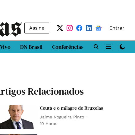
Assine
Entrar
 Vivo
DN Brasil
Conferências
DN LAB
Class
rtigos Relacionados
Ceuta e o milagre de Bruxelas
Jaime Nogueira Pinto
10 Horas