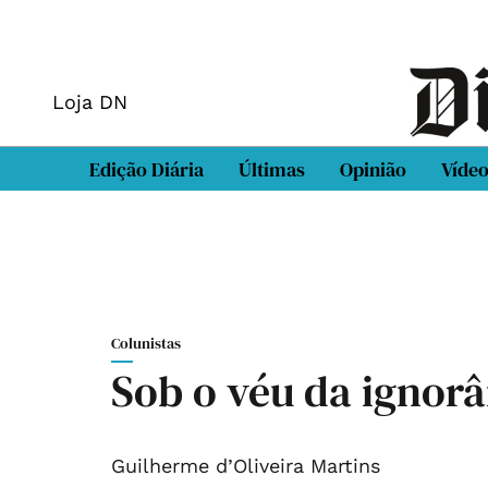
Loja DN
Edição Diária
Últimas
Opinião
Víde
Colunistas
Sob o véu da ignor
Guilherme d’Oliveira Martins