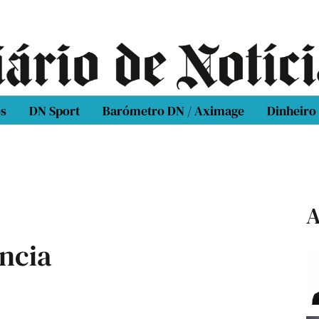
os
DN Sport
Barómetro DN / Aximage
Dinheiro
A
ância