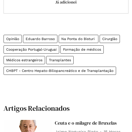
Já adicionei
Opinião
Eduardo Barroso
Na Ponta do Bisturi
Cirurgião
Cooperação Portugal-Uruguai
Formação de médicos
Médicos estrangeiros
Transplantes
CHBPT - Centro Hepato-Biliopancreático e de Transplantação
Artigos Relacionados
Ceuta e o milagre de Bruxelas
Jaime Nogueira Pinto
15 Horas