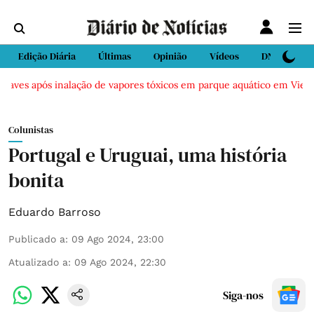
Edição Diária
Últimas
Opinião
Vídeos
DN Sport
ves após inalação de vapores tóxicos em parque aquático em Vieira de 
Colunistas
Portugal e Uruguai, uma história
bonita
Eduardo Barroso
Publicado a
:
09 Ago 2024, 23:00
Atualizado a
:
09 Ago 2024, 22:30
Siga-nos