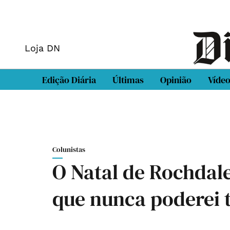
Loja DN
Edição Diária
Últimas
Opinião
Víde
Colunistas
O Natal de Rochdal
que nunca poderei t