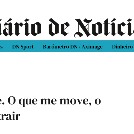
os
DN Sport
Barómetro DN / Aximage
Dinheiro
e. O que me move, o
rair