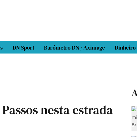
os
DN Sport
Barómetro DN / Aximage
Dinheiro
A
Passos nesta estrada