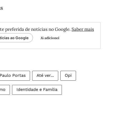
as
te preferida de notícias no Google.
Saber mais
Já adicionei
tícias ao Google
Paulo Portas
Até ver...
Opi
smo
Identidade e Família