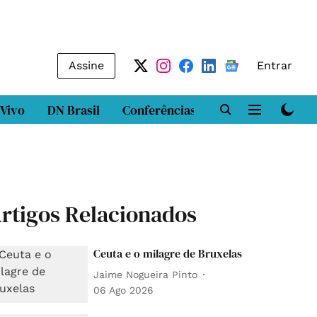
Assine
Entrar
 Vivo
DN Brasil
Conferências
DN LAB
Class
rtigos Relacionados
Ceuta e o milagre de Bruxelas
Jaime Nogueira Pinto
06 Ago 2026