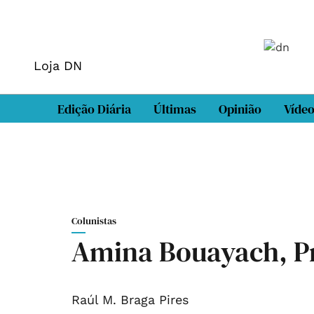
Loja DN
Edição Diária
Últimas
Opinião
Víde
Colunistas
Amina Bouayach, Pr
Raúl M. Braga Pires