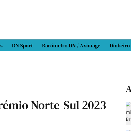
os
DN Sport
Barómetro DN / Aximage
Dinheiro
A
émio Norte-Sul 2023