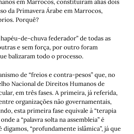
manos em Marrocos, constituíram aliás dois
sso da Primavera Árabe em Marrocos,
brios. Porquê?
chapéu-de-chuva federador” de todas as
utras e sem força, por outro foram
que balizaram todo o processo.
nismo de “freios e contra-pesos” que, no
selho Nacional de Direitos Humanos de
ar, em três fases. A primeira, já referida,
 entre organizações não governamentais,
ndo, esta primeira fase equivale à “terapia
 onde a “palavra solta na assembleia” é
é digamos, “profundamente islâmica”, já que