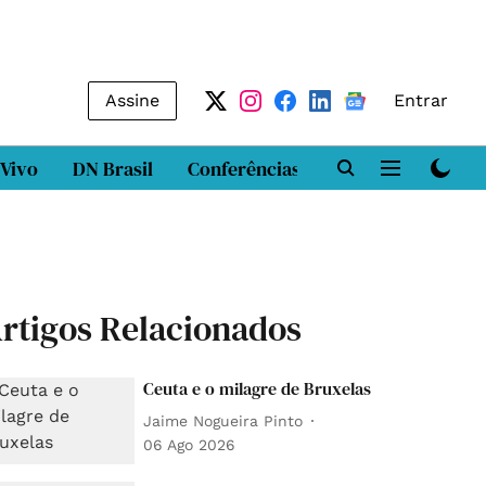
Assine
Entrar
 Vivo
DN Brasil
Conferências
DN LAB
Class
rtigos Relacionados
Ceuta e o milagre de Bruxelas
Jaime Nogueira Pinto
06 Ago 2026