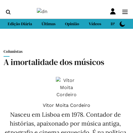
Edição Diária
Últimas
Opinião
Vídeos
DN Sport
Colunistas
A imortalidade dos músicos
Vítor Moita Cordeiro
Nasceu em Lisboa em 1978. Contador de
histórias, apaixonado por música antiga,
etnografia e cinema esquecido. É na política