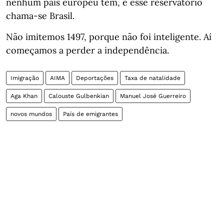
nenhum país europeu tem, e esse reservatório
chama-se Brasil.
Não imitemos 1497, porque não foi inteligente. Aí
começamos a perder a independência.
Imigração
AIMA
Deportações
Taxa de natalidade
Aga Khan
Calouste Gulbenkian
Manuel José Guerreiro
novos mundos
País de emigrantes