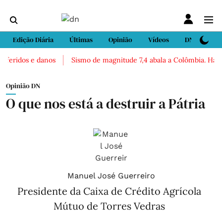
Edição Diária
Últimas
Opinião
Vídeos
DN Sport
feridos e danos
Sismo de magnitude 7,4 abala a Colômbia. Há rela
Opinião DN
O que nos está a destruir a Pátria
Manuel José Guerreiro
Presidente da Caixa de Crédito Agrícola
Mútuo de Torres Vedras