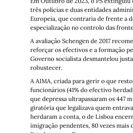
Em Outubro de 2023, o PS extinguiu 
três polícias e duas entidades admin
Europeia, que contraria de frente a 
especialização no controlo das fronte
A avaliação Schengen de 2017 recome
reforçar os efectivos e a formação p
Governo socialista desmantelou just
robustecer.
A AIMA, criada para gerir o que rest
funcionários (41% do efectivo herdad
que depressa ultrapassaram os 447 mi
giratória que legalizava quem entrava
herdaram a conta, o de Lisboa encer
imigração pendentes, 80 vezes mais d