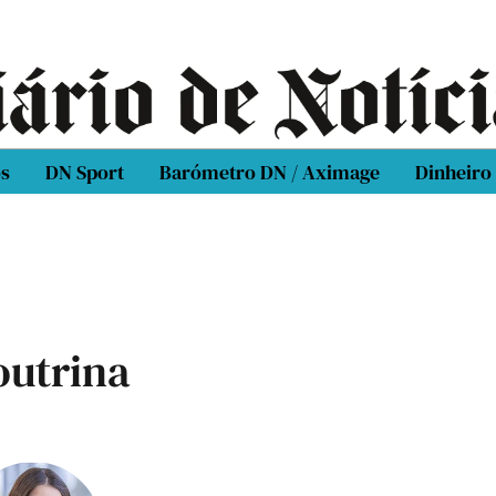
os
DN Sport
Barómetro DN / Aximage
Dinheiro
outrina