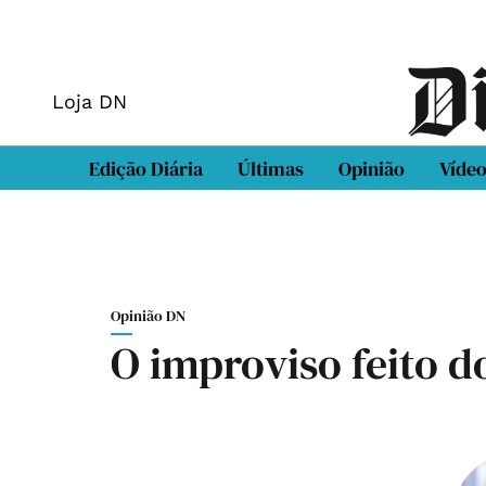
Loja DN
Edição Diária
Últimas
Opinião
Víde
Opinião DN
O improviso feito d